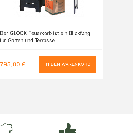
Der GLOCK Feuerkorb ist ein Blickfang
für Garten und Terrasse.
Grillaufsatz, Kochplatte und Topfhaken
mit Feuertopf können zum Grillen und
Kochen im Freien verwendet werden.
795,00 €
IN DEN WARENKORB
Der praktische Einhängetisch erweitert
den Feuerkorb zu einer vollwertigen
Outdoor-Küche.