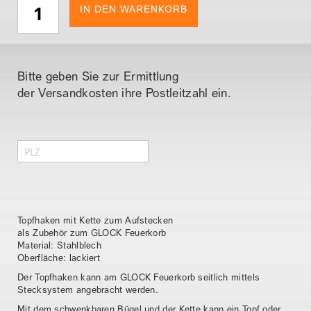
i
IN DEN WARENKORB
l
d
e
r
Bitte geben Sie zur Ermittlung
g
der Versandkosten ihre Postleitzahl ein.
a
l
e
r
i
e
s
Topfhaken mit Kette zum Aufstecken
p
als Zubehör zum GLOCK Feuerkorb
r
Material: Stahlblech
i
Oberfläche: lackiert
n
Der Topfhaken kann am GLOCK Feuerkorb seitlich mittels
Stecksystem angebracht werden.
g
e
Mit dem schwenkbaren Bügel und der Kette kann ein Topf oder