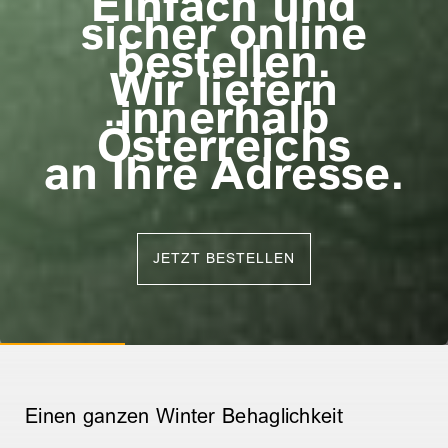
Einfach und
sicher online
bestellen.
Wir liefern
innerhalb
Österreichs
an Ihre Adresse.
JETZT BESTELLEN
Einen ganzen
Winter Behaglichkeit