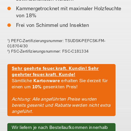
Kammergetrocknet mit maximaler Holzfeuchte
von 18%
Frei von Schimmel und Insekten
¹) PEFC-Zertifizierungsnummer: TSUDSK-PEFCSK-FM-
018704/30
²) FSC-Zertifizierungsnummer: FSC-C181334
Sehr geehrte feuer.kraft. Kundin! Sehr
geehrter feuer.kraft. Kunde!
Sämtliche
Kartonware
erhalten Sie derzeit für
einen um
10%
gesenkten Preis!
Achtung: Alle angeführten Preise wurden
bereits gesenkt und Rabatte werden nicht extra
angeführt.
Wir liefern je nach Bestellaufkommen innerhalb