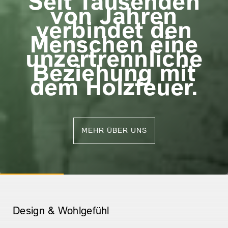
Seit Tausenden
von Jahren
verbindet den
Menschen eine
unzertrennliche
Beziehung mit
dem Holzfeuer.
MEHR ÜBER UNS
Design & Wohlgefühl