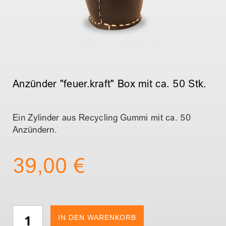
l
d
e
r
g
Z
a
u
l
Anzünder "feuer.kraft" Box mit ca. 50 Stk.
m
e
A
r
n
i
Ein Zylinder aus Recycling Gummi mit ca. 50
f
e
Anzündern.
a
s
n
p
g
39,00 €
r
d
i
e
n
r
g
B
e
i
IN DEN WARENKORB
n