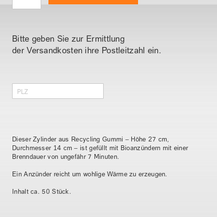
l
d
e
r
Bitte geben Sie zur Ermittlung
g
der Versandkosten ihre Postleitzahl ein.
a
l
e
r
i
e
s
Dieser Zylinder aus Recycling Gummi – Höhe 27 cm,
p
Durchmesser 14 cm – ist gefüllt mit Bioanzündern mit einer
r
Brenndauer von ungefähr 7 Minuten.
i
Ein Anzünder reicht um wohlige Wärme zu erzeugen.
n
g
Inhalt ca. 50 Stück.
e
n