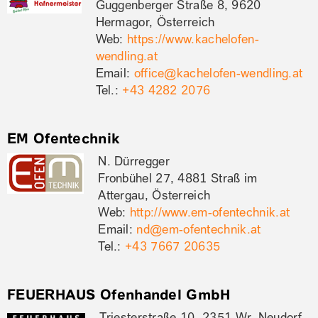
Guggenberger Straße 8, 9620
Hermagor, Österreich
Web:
https://www.kachelofen-
wendling.at
Email:
office@kachelofen-wendling.at
Tel.:
+43 4282 2076
EM Ofentechnik
N. Dürregger
Fronbühel 27, 4881 Straß im
Attergau, Österreich
Web:
http://www.em-ofentechnik.at
Email:
nd@em-ofentechnik.at
Tel.:
+43 7667 20635
FEUERHAUS Ofenhandel GmbH
Triesterstraße 10, 2351 Wr. Neudorf,