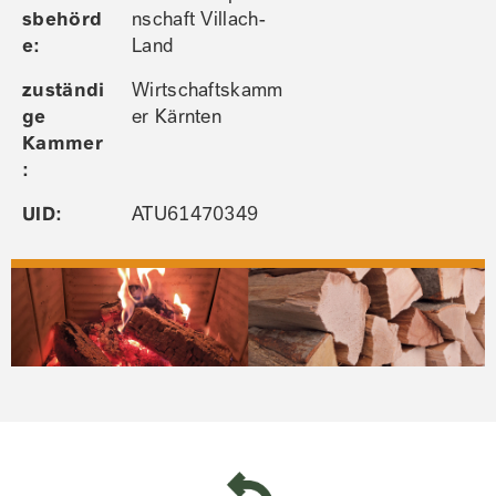
sbehörd
nschaft Villach-
e:
Land
zuständi
Wirtschaftskamm
ge
er Kärnten
Kammer
:
UID:
ATU61470349